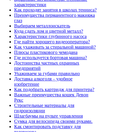
характеристики
Как проходят занятия в школах тенниса?
Преимущества перманентного макияжа
глаз
Выбираем металлоискатель
Куда сдать лом и цветной металл?
Характеристики глубинного насоса
Где найти хорошего видеооператора?
Как ухаживать за стиральной машиной?
Плюсы пластикового чемодана
Где используется бортовая машина?
Достоинства частных охранных
предприятий
Ухаживаем за губами правильно
Доставка алкоголя – удобное
изобретение
Как подобрать картридж для принтера?
Важные преимущества кошек Девон
Рекс
Строительные материалы для
гидроизоляции
Шлагбаумы на пульте управления
Сумка для велосипеда своими руками.
Как смонтировать подставку для
телевизора