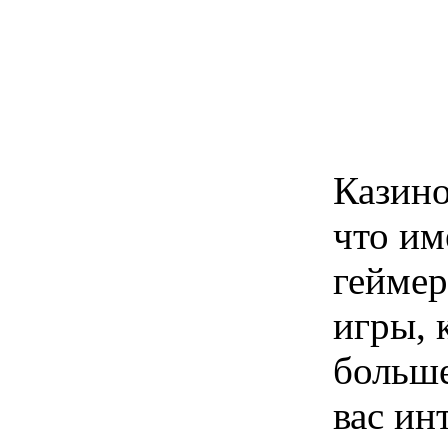
Казино
что им
геймер
игры, 
больше
вас ин