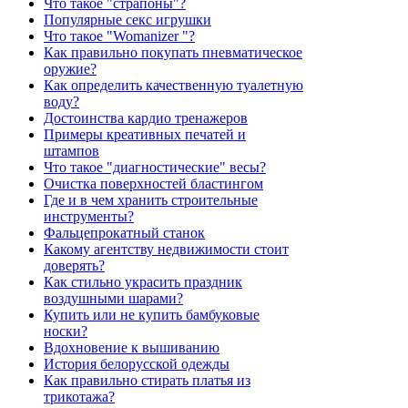
Что такое "страпоны"?
Популярные секс игрушки
Что такое "Womanizer "?
Как правильно покупать пневматическое
оружие?
Как определить качественную туалетную
воду?
Достоинства кардио тренажеров
Примеры креативных печатей и
штампов
Что такое "диагностические" весы?
Очистка поверхностей бластингом
Где и в чем хранить строительные
инструменты?
Фальцепрокатный станок
Какому агентству недвижимости стоит
доверять?
Как стильно украсить праздник
воздушными шарами?
Купить или не купить бамбуковые
носки?
Вдохновение к вышиванию
История белорусской одежды
Как правильно стирать платья из
трикотажа?