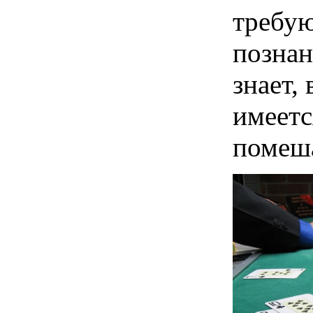
требую
познан
знает,
имеетс
помеша