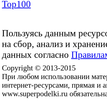
Пользуясь данным ресурс
на сбор, анализ и хранен
данных согласно
Правила
Copyright © 2013-2015
При любом использовании матер
интернет-ресурсами, прямая и 
www.superpodelki.ru обязательна