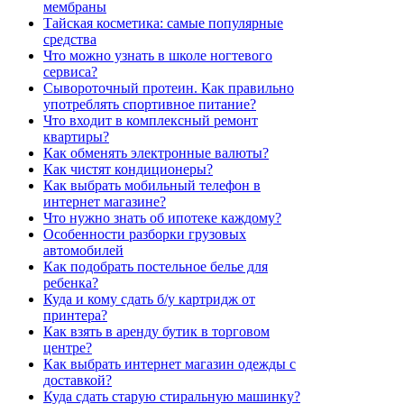
мембраны
Тайская косметика: самые популярные
средства
Что можно узнать в школе ногтевого
сервиса?
Сывороточный протеин. Как правильно
употреблять спортивное питание?
Что входит в комплексный ремонт
квартиры?
Как обменять электронные валюты?
Как чистят кондиционеры?
Как выбрать мобильный телефон в
интернет магазине?
Что нужно знать об ипотеке каждому?
Особенности разборки грузовых
автомобилей
Как подобрать постельное белье для
ребенка?
Куда и кому сдать б/у картридж от
принтера?
Как взять в аренду бутик в торговом
центре?
Как выбрать интернет магазин одежды с
доставкой?
Куда сдать старую стиральную машинку?