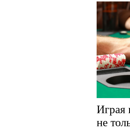
Играя 
не тол