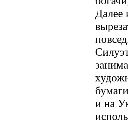
богачи
Далее 
выреза
повсед
Силуэ
занима
худож
бумаги
и на У
исполь