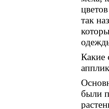
цветов
так на
котор
одежд
Какие 
апплик
Основ
были п
растен