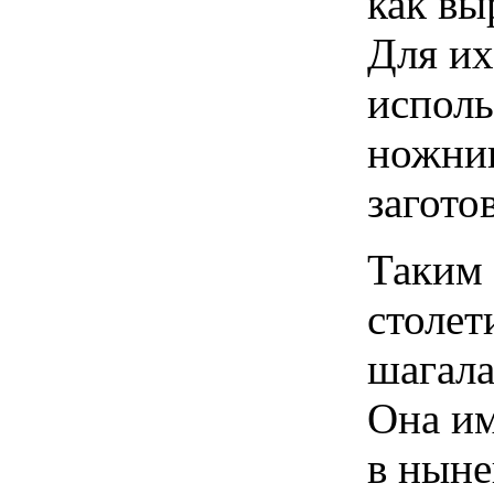
как вы
Для их
исполь
ножниц
загото
Таким 
столет
шагала
Она им
в ныне