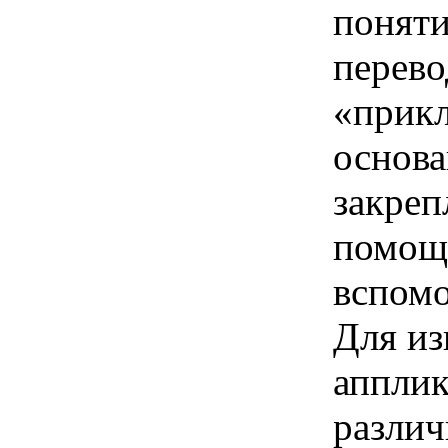
поняти
перево
«прикл
основа
закреп
помощь
вспомо
Для из
апплик
различ