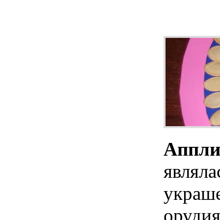
Аппли
являла
украше
орудия