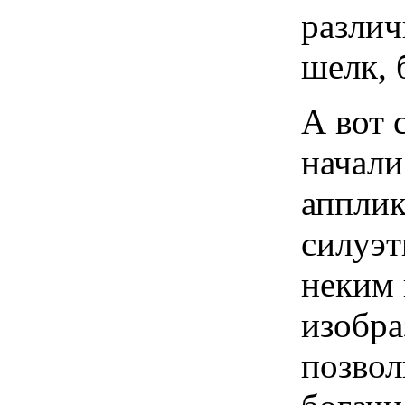
различ
шелк, 
А вот 
начали
апплик
силуэт
неким
изобра
позвол