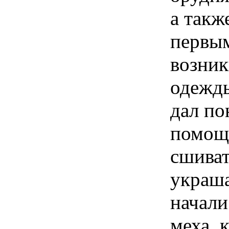
а такж
первым
возник
одежды
дал по
помощ
сшиват
украша
начали
меха, 