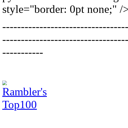
style="border: 0pt none;" /
---------------------------------
---------------------------------
-----------