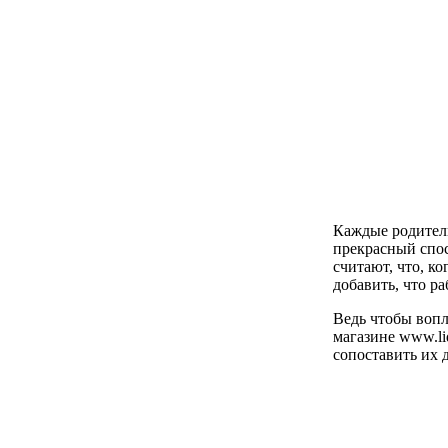
Каждые родители
прекрасный спос
считают, что, к
добавить, что ра
Ведь чтобы вопл
магазине www.li
сопоставить их д