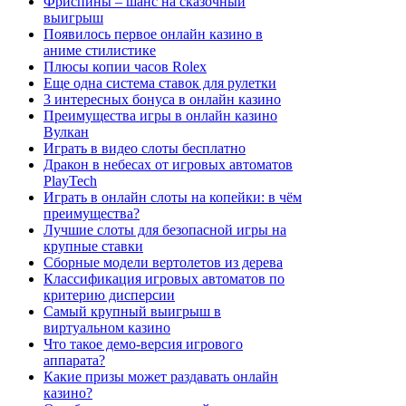
Фриспины – шанс на сказочный
выигрыш
Появилось первое онлайн казино в
аниме стилистике
Плюсы копии часов Rolex
Еще одна система ставок для рулетки
3 интересных бонуса в онлайн казино
Преимущества игры в онлайн казино
Вулкан
Играть в видео слоты бесплатно
Дракон в небесах от игровых автоматов
PlayTech
Играть в онлайн слоты на копейки: в чём
преимущества?
Лучшие слоты для безопасной игры на
крупные ставки
Сборные модели вертолетов из дерева
Классификация игровых автоматов по
критерию дисперсии
Самый крупный выигрыш в
виртуальном казино
Что такое демо-версия игрового
аппарата?
Какие призы может раздавать онлайн
казино?