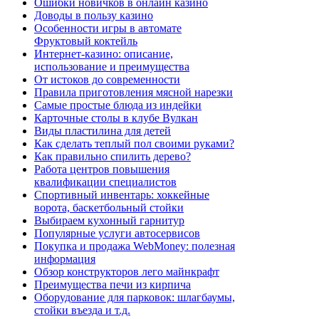
Ошибки новичков в онлайн казино
Доводы в пользу казино
Особенности игры в автомате
Фруктовый коктейль
Интернет-казино: описание,
использование и преимущества
От истоков до современности
Правила приготовления мясной нарезки
Самые простые блюда из индейки
Карточные столы в клубе Вулкан
Виды пластилина для детей
Как сделать теплый пол своими руками?
Как правильно спилить дерево?
Работа центров повышения
квалификации специалистов
Спортивный инвентарь: хоккейные
ворота, баскетбольный стойки
Выбираем кухонный гарнитур
Популярные услуги автосервисов
Покупка и продажа WebMoney: полезная
информация
Обзор конструкторов лего майнкрафт
Преимущества печи из кирпича
Оборудование для парковок: шлагбаумы,
стойки въезда и т.д.