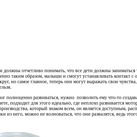
 должны отчетливо понимать, что все дети должны заниматься 
менно таким образом, малыши и смогут устанавливать контакт 
округ, но самое главное, теперь они могут выражать свои чувства
ельзя.
ог полноценно развиваться, нужно позволить ему что-то создават
аете, подходит для этого идеально, где неплохо развивается мот
производства, который знаком всем, он является доступным, ра
ки из него, можно не волноваться, что они развалятся, ведь этог