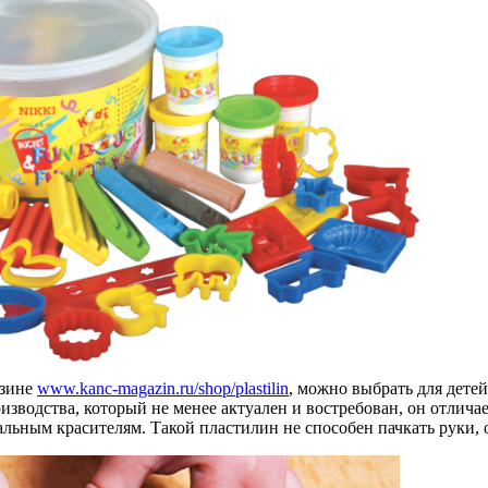
азине
www.kanc-magazin.ru/shop/plastilin
, можно выбрать для дете
изводства, который не менее актуален и востребован, он отлича
альным красителям. Такой пластилин не способен пачкать руки, о