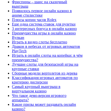
Фриспины – шанс на сказочный
выигрыш
Появилось первое онлайн казино в
аниме стилистике
Плюсы копии часов Rolex
Еще одна система ставок для рулетки
3 интересных бонуса в онлайн казино
Преимущества игры в онлайн казино
Вулкан
Играть в видео слоты бесплатно
Дракон в небесах от игровых автоматов
PlayTech
Играть в онлайн слоты на копейки: в чём
преимущества?
Лучшие слоты для безопасной игры на
крупные ставки
Сборные модели вертолетов из дерева
Классификация игровых автоматов по
критерию дисперсии
Самый крупный выигрыш в
виртуальном казино
Что такое демо-версия игрового
аппарата?
Какие призы может раздавать онлайн
казино?