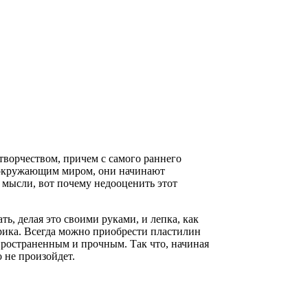
творчеством, причем с самого раннего
с окружающим миром, они начинают
, мысли, вот почему недооценить этот
ь, делая это своими руками, и лепка, как
орика. Всегда можно приобрести пластилин
спространенным и прочным. Так что, начиная
о не произойдет.