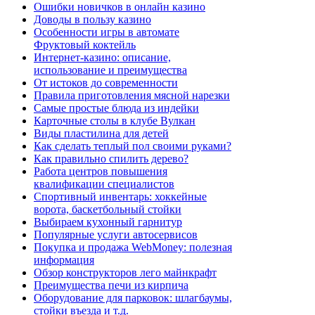
Ошибки новичков в онлайн казино
Доводы в пользу казино
Особенности игры в автомате
Фруктовый коктейль
Интернет-казино: описание,
использование и преимущества
От истоков до современности
Правила приготовления мясной нарезки
Самые простые блюда из индейки
Карточные столы в клубе Вулкан
Виды пластилина для детей
Как сделать теплый пол своими руками?
Как правильно спилить дерево?
Работа центров повышения
квалификации специалистов
Спортивный инвентарь: хоккейные
ворота, баскетбольный стойки
Выбираем кухонный гарнитур
Популярные услуги автосервисов
Покупка и продажа WebMoney: полезная
информация
Обзор конструкторов лего майнкрафт
Преимущества печи из кирпича
Оборудование для парковок: шлагбаумы,
стойки въезда и т.д.