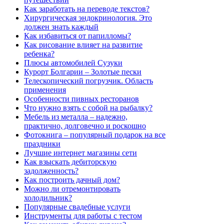
Как заработать на переводе текстов?
Хирургическая эндокринология. Это
должен знать каждый
Как избавиться от папилломы?
Как рисование влияет на развитие
ребенка?
Плюсы автомобилей Сузуки
Курорт Болгарии – Золотые пески
Телескопический погрузчик. Область
применения
Особенности пивных ресторанов
Что нужно взять с собой на рыбалку?
Мебель из металла – надежно,
практично, долговечно и роскошно
Фотокнига – популярный подарок на все
праздники
Лучшие интернет магазины сети
Как взыскать дебиторскую
задолженность?
Как построить дачный дом?
Можно ли отремонтировать
холодильник?
Популярные свадебные услуги
Инструменты для работы с тестом