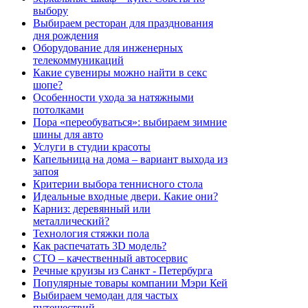
выбору
Выбираем ресторан для празднования
дня рождения
Оборудование для инженерных
телекоммуникаций
Какие сувениры можно найти в секс
шопе?
Особенности ухода за натяжными
потолками
Пора «переобуваться»: выбираем зимние
шины для авто
Услуги в студии красоты
Капельница на дома – вариант выхода из
запоя
Критерии выбора теннисного стола
Идеальные входные двери. Какие они?
Карниз: деревянный или
металлический?
Технология стяжки пола
Как распечатать 3D модель?
СТО – качественный автосервис
Речные круизы из Санкт - Петербурга
Популярные товары компании Мэри Кей
Выбираем чемодан для частых
путешествий