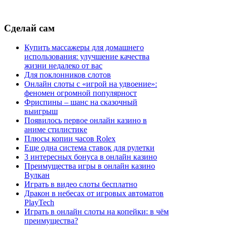
Сделай
сам
Купить массажеры для домашнего
использования: улучшение качества
жизни недалеко от вас
Для поклонников слотов
Онлайн слоты с «игрой на удвоение»:
феномен огромной популярност
Фриспины – шанс на сказочный
выигрыш
Появилось первое онлайн казино в
аниме стилистике
Плюсы копии часов Rolex
Еще одна система ставок для рулетки
3 интересных бонуса в онлайн казино
Преимущества игры в онлайн казино
Вулкан
Играть в видео слоты бесплатно
Дракон в небесах от игровых автоматов
PlayTech
Играть в онлайн слоты на копейки: в чём
преимущества?