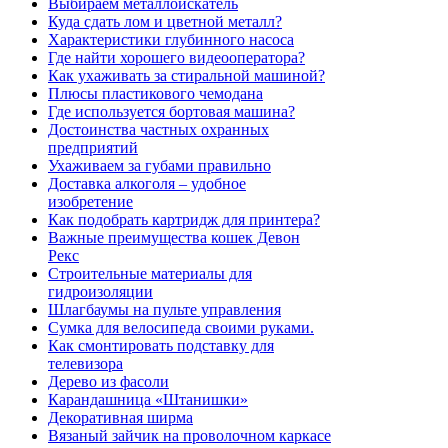
Выбираем металлоискатель
Куда сдать лом и цветной металл?
Характеристики глубинного насоса
Где найти хорошего видеооператора?
Как ухаживать за стиральной машиной?
Плюсы пластикового чемодана
Где используется бортовая машина?
Достоинства частных охранных
предприятий
Ухаживаем за губами правильно
Доставка алкоголя – удобное
изобретение
Как подобрать картридж для принтера?
Важные преимущества кошек Девон
Рекс
Строительные материалы для
гидроизоляции
Шлагбаумы на пульте управления
Сумка для велосипеда своими руками.
Как смонтировать подставку для
телевизора
Дерево из фасоли
Карандашница «Штанишки»
Декоративная ширма
Вязаный зайчик на проволочном каркасе