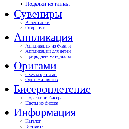
Поделки из глины
Сувениры
Валентинки
Открытки
Аппликация
Аппликация из бумаги
Аппликации для детей
Природные материалы
Оригами
Схемы оригами
Оригами цветов
Бисероплетение
Поделки из бисера
Цветы из бисера
Информация
Каталог
Контакты