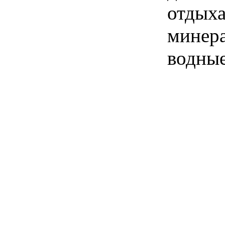
отдыха
минера
водные