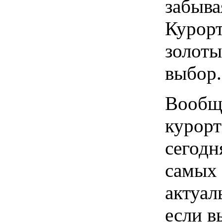
забыва
Курорт
золоты
выбор.
Вообще
курорт
сегодн
самых
актуал
если в