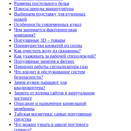
Размеры постельного белья
Плюсы аренды манипулятора
Выбираем подставку для кухонных
ножей
Особенности современных кукол
Чем занимается факторинговая
компания?
Популярные 3D – товары
Преимущества кроватей из сосны
Как очистить воду из скважины?
Как ухаживать за рабочей спецодеждой?
Популярные занятия в фитнес
Принцип работы сигнализатора газа
Что входит в обслуживание систем
безопасности?
Зачем нужен парашют для
квадрокоптера?
Защита от взлома сайтов в виртуальном
хостинге
Описание и назначение кровельной
мембраны
Тайская косметика: самые популярные
средства
Что можно узнать в школе ногтевого
сервиса?