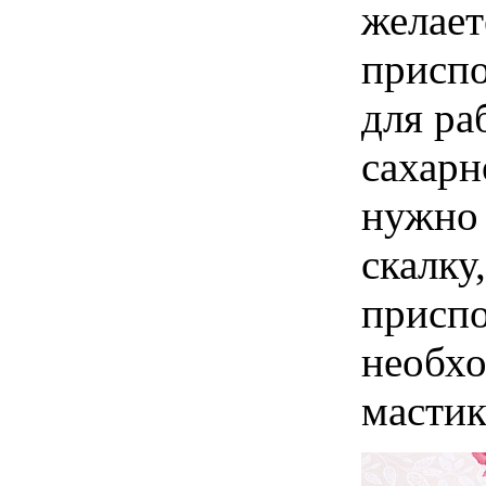
желает
приспо
для ра
сахарн
нужно
скалку
приспо
необхо
мастик