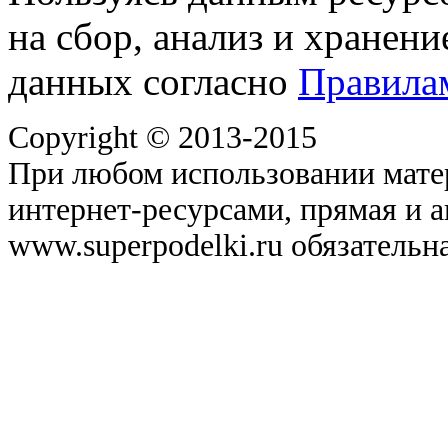
на сбор, анализ и хранен
данных согласно
Правила
Copyright © 2013-2015
При любом использовании матер
интернет-ресурсами, прямая и 
www.superpodelki.ru обязательна