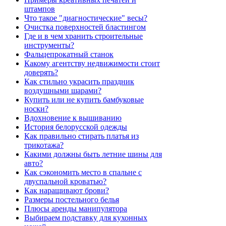
штампов
Что такое "диагностические" весы?
Очистка поверхностей бластингом
Где и в чем хранить строительные
инструменты?
Фальцепрокатный станок
Какому агентству недвижимости стоит
доверять?
Как стильно украсить праздник
воздушными шарами?
Купить или не купить бамбуковые
носки?
Вдохновение к вышиванию
История белорусской одежды
Как правильно стирать платья из
трикотажа?
Какими должны быть летние шины для
авто?
Как сэкономить место в спальне с
двуспальной кроватью?
Как наращивают брови?
Размеры постельного белья
Плюсы аренды манипулятора
Выбираем подставку для кухонных