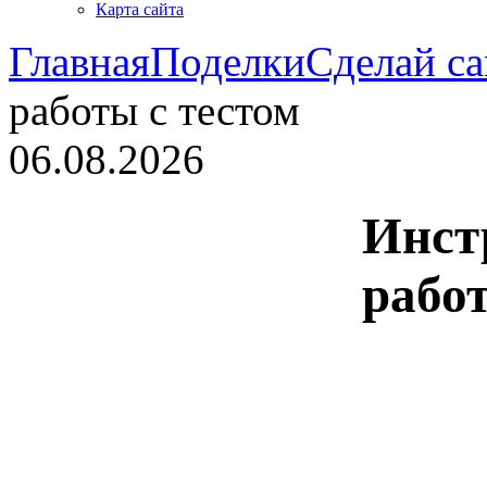
Карта сайта
Главная
Поделки
Сделай с
работы с тестом
06.08.2026
Инст
работ