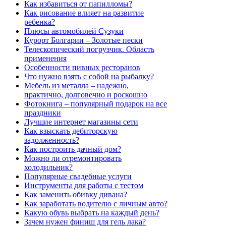
Как избавиться от папилломы?
Как рисование влияет на развитие
ребенка?
Плюсы автомобилей Сузуки
Курорт Болгарии – Золотые пески
Телескопический погрузчик. Область
применения
Особенности пивных ресторанов
Что нужно взять с собой на рыбалку?
Мебель из металла – надежно,
практично, долговечно и роскошно
Фотокнига – популярный подарок на все
праздники
Лучшие интернет магазины сети
Как взыскать дебиторскую
задолженность?
Как построить дачный дом?
Можно ли отремонтировать
холодильник?
Популярные свадебные услуги
Инструменты для работы с тестом
Как заменить обивку дивана?
Как заработать водителю с личным авто?
Какую обувь выбрать на каждый день?
Зачем нужен финиш для гель лака?