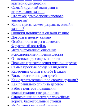
критерию дисперсии
Самый крупный выигрыш в
виртуальном казино
Что такое демо-версия игрового
аппарата?
Какие призы может раздавать онлайн
казино?
Ошибки новичков в онлайн казино
Доводы в пользу казино
Особенности игры в автомате
Фруктовый коктейль
Интернет-казино: описание,
использование и преимущества
От истоков до современности
Правила приготовления мясной нарезки
Самые простые блюда из индейки
Карточные столы в клубе Вулкан
Виды пластилина для детей
Как сделать теплый пол своими руками?
Как правильно спилить дерево?
Работа центров повышения
квалификации специалистов
Спортивный инвентарь: хоккейные
ворота, баскетбольный стойки
Выбираем кухонный гарнитур