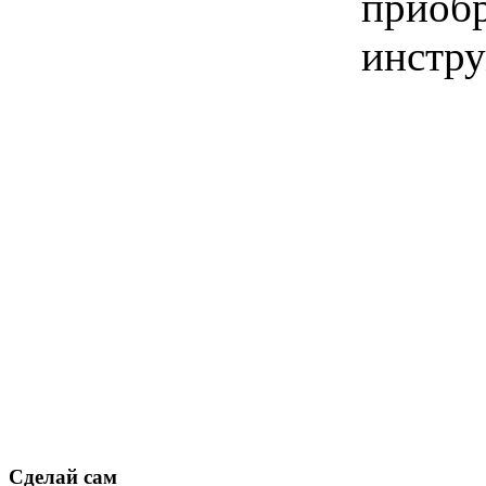
приобр
инстру
Сделай
сам