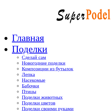
Главная
Поделки
Сделай сам
Новогодние поделки
Композиции из бутылок
Лепка
Насекомые
Бабочки
Птицы
Поделки животных
Поделки цветов
Поделки своими руками