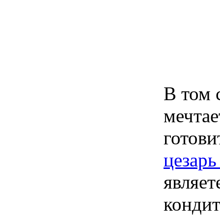
В том 
мечтае
готови
цезар
являе
кондит