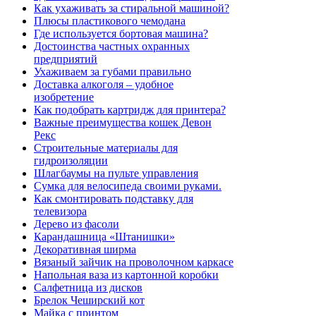
Как ухаживать за стиральной машиной?
Плюсы пластикового чемодана
Где используется бортовая машина?
Достоинства частных охранных
предприятий
Ухаживаем за губами правильно
Доставка алкоголя – удобное
изобретение
Как подобрать картридж для принтера?
Важные преимущества кошек Девон
Рекс
Строительные материалы для
гидроизоляции
Шлагбаумы на пульте управления
Сумка для велосипеда своими руками.
Как смонтировать подставку для
телевизора
Дерево из фасоли
Карандашница «Штанишки»
Декоративная ширма
Вязаный зайчик на проволочном каркасе
Напольная ваза из картонной коробки
Салфетница из дисков
Брелок Чеширский кот
Майка с принтом