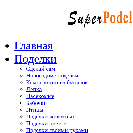
Главная
Поделки
Сделай сам
Новогодние поделки
Композиции из бутылок
Лепка
Насекомые
Бабочки
Птицы
Поделки животных
Поделки цветов
Поделки своими руками