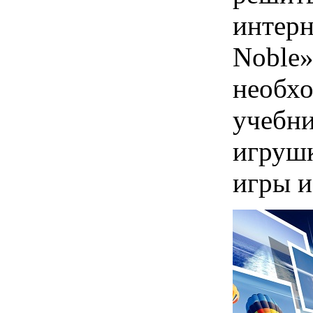
интерн
Noble»
необхо
учебни
игрушк
игры и 