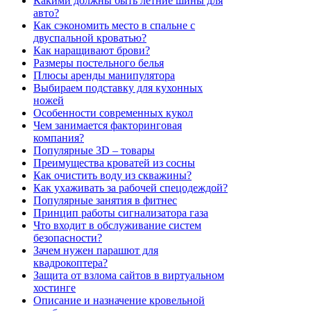
Какими должны быть летние шины для
авто?
Как сэкономить место в спальне с
двуспальной кроватью?
Как наращивают брови?
Размеры постельного белья
Плюсы аренды манипулятора
Выбираем подставку для кухонных
ножей
Особенности современных кукол
Чем занимается факторинговая
компания?
Популярные 3D – товары
Преимущества кроватей из сосны
Как очистить воду из скважины?
Как ухаживать за рабочей спецодеждой?
Популярные занятия в фитнес
Принцип работы сигнализатора газа
Что входит в обслуживание систем
безопасности?
Зачем нужен парашют для
квадрокоптера?
Защита от взлома сайтов в виртуальном
хостинге
Описание и назначение кровельной