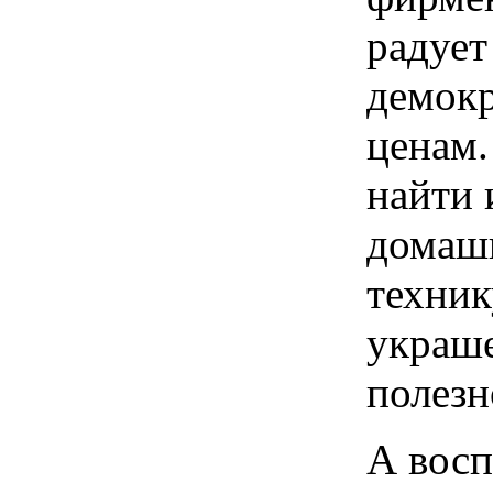
радует
демок
ценам.
найти 
домаш
техник
украше
полезн
А вос