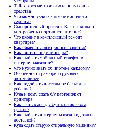
мембраны
Тайская косметика: самые популярные
средства
Что можно узнать в школе ногтевого
сервиса?
Сывороточный протеин. Как правильно
употреблять спортивное питание?
Что входит в комплексный ремонт
квартиры?
Как обменять электронные валюты?
Как чистят кондиционеры?
Как выбрать мобильный телефон в
интернет магазине?
Что нужно знать об ипотеке каждому?
Особенности разборки грузовых
автомобилей
Как подобрать постельное белье для
ребенка?
Куда и кому сдать б/у картридж от
принтера?
Как взять в аренду бутик в торговом
центре?
Как выбрать интернет магазин одежды с
доставкой?
Куда сдать старую стиральную машинку?