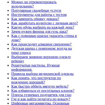
Можно ли отремонтировать
холодильник?
Популярные свадебные услуги
Инструменты для работы с тестом
Как заменить обивку дивана?
Как заработать водителю с личным авто?
Какую обувь выбрать на каждый день?
Зачем нужен финиш для гель лака?
Как с помощью краски украсить стены в
доме?
Как происходит алмазное сверление?
Детская шапка с помпоном: всегда на
пике спроса
Выбираем зимнюю верхнюю одежду
ребенку
Решетчатые настилы. Нужная
информация.
Правила выбора медицинской одежды
Как понять, что инструктор по
вождению хороший?
Как быстро оббить мягкую мебель?
Как избавиться от постельных клопов?
Плюсы гелиевых подушечек для глаз
Где и как найти педагога по вокалу?
Цифровые мегаомметры. Основные