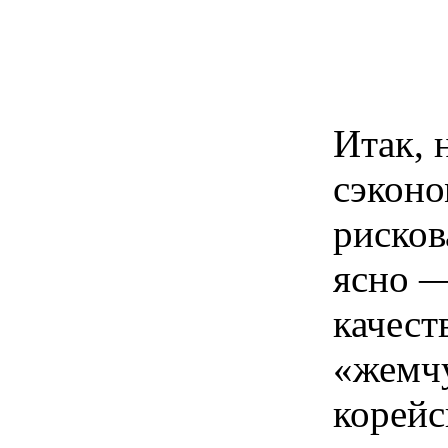
Итак, 
сэконо
рисков
ясно —
качест
«жемчу
корейс