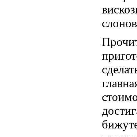
вискоз
слонов
Прочит
пригот
сделат
главна
стоимо
достиг
бижуте