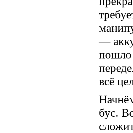
прекра
требуе
манипу
— акку
пошло 
переде
всё це
Начнём
бус. В
сложит