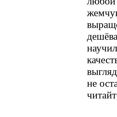
любой 
жемчуг
выращ
дешёва
научил
качест
выгляд
не ост
читайт