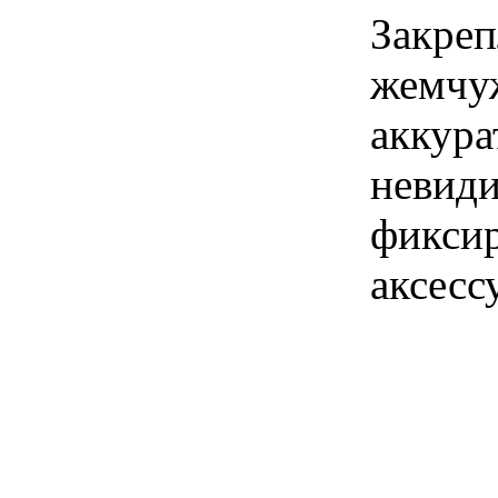
Закреп
жемчуж
аккура
невиди
фиксир
аксесс