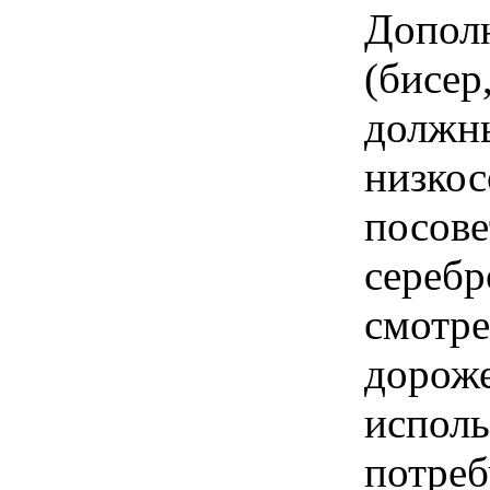
Допол
(бисер
должн
низкос
посове
серебр
смотре
дороже
исполь
потреб