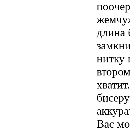
поочер
жемчуж
длина 
замкни
нитку 
втором
хватит
бисеру
аккура
Вас мо