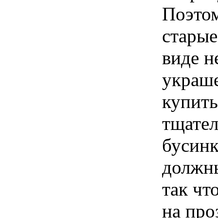
Поэтом
старые
виде н
украше
купить
тщател
бусинк
должны
так чт
на про