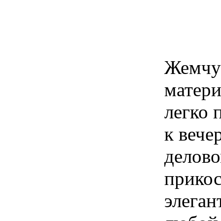
Жемчу
матери
легко 
к вече
делово
прикос
элеган