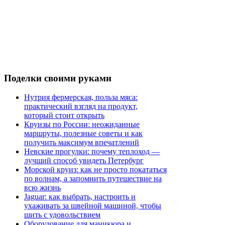
Поделки
своими руками
Нутрия фермерская, польза мяса:
практический взгляд на продукт,
который стоит открыть
Круизы по России: неожиданные
маршруты, полезные советы и как
получить максимум впечатлений
Невские прогулки: почему теплоход —
лучший способ увидеть Петербург
Морской круиз: как не просто покататься
по волнам, а запомнить путешествие на
всю жизнь
Jaguar: как выбрать, настроить и
ухаживать за швейной машиной, чтобы
шить с удовольствием
Оборудование для маникюра и